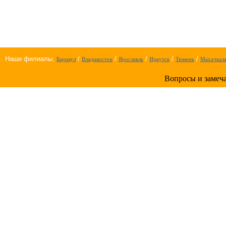
Наши филиалы:
/
/
/
/
/
Барнаул
Владивосток
Ярославль
Иркутск
Тюмень
Махачкал
Вопросы и замеча